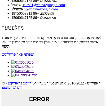
טעלעפאָן 2: +86 15060647175
sales01@china-yongjin.com
אימעיל:
yj@china-yongin.com
אימעיל2:
וואַטסאַפּ: +86 18750669913
וואַטסאַפּ2: +86 15060647175
ניוזלעטער
פֿאַר פֿראַגעס וועגן אונדזערע פּראָדוקטן אָדער פּרייזן, ביטע לאָזט אונדז
אייער בליצפּאָסט אַדרעס און מיר וועלן זיך מיט אייך פֿאַרבינדן אין 24
שעה.
אָנפֿרעג פֿאַר פּרייזליסט
סנס01
סנס03
סנס04
סנס041
© קאַפּירייט - 2010-2022: אַלע רעכטן רעזערווירט.
הייסע פּראָדוקטן
-
זייטלעך מאַפּע