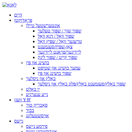
היים
פּראָדוקטן
אונטערשטעל טיילן
שפּור שוך / שפּור טעלער
שפּור וואַל / דנאָ וואַל
טרעגער וואַל / שפּיץ וואַל
צאַן-שפּײַז/סעגמענט
ליידיגער/פראנט ליידיגער
שפּור קייט / שפּור לינק
בושינג און פּין
עמער בושינג און שטיפט
שפּור בושינג און פּין
באָלץ און ניסלעך
שפּור באָלץ/סעגמענט באָלץ/פּלוג באָלץ און ניסלעך
יו באָלט
נייע ענערגיע
וועגן YJF
פאַבריק טור
כּבֿוד
אויסשטעלונג
נייעס
פירמע נייעס
אינדוסטריע נייעס