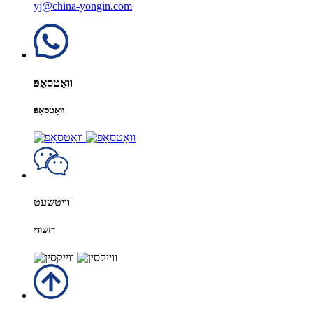
yj@china-yongin.com
וואַטסאַפּ
וואַטסאַפּ
וויטשעט
דזשודי