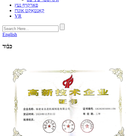
פארקויף נעץ
קאָנטאַקט אונדז
VR
English
כּבֿוד