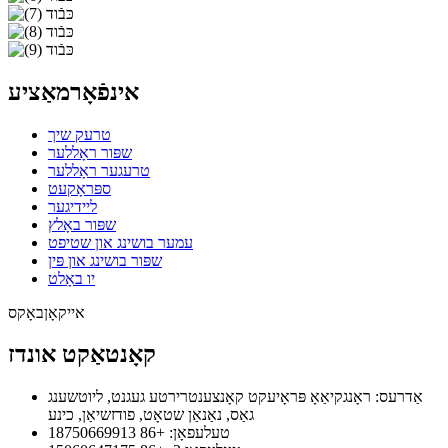
אינפֿאָרמאַציע
טרעק שיך
שפּור ראָללער
טרעגער ראָללער
ספּראָקעט
ליידיגער
שפּור באָלץ
עמער בושינג און שטיפט
שפּור בושינג און פּין
יו באָלט
אייקאָןבאָקס
קאָנטאַקט אונדז
אַדרעס: ראָנגקיאַאָ פּראָיעקט קאָנצענטרירטע געגנט, ליוטשענג
גאַס, נאַנאַן שטאָט, פודזשיאַן, כינע
טעלעפאָן: +86 18750669913