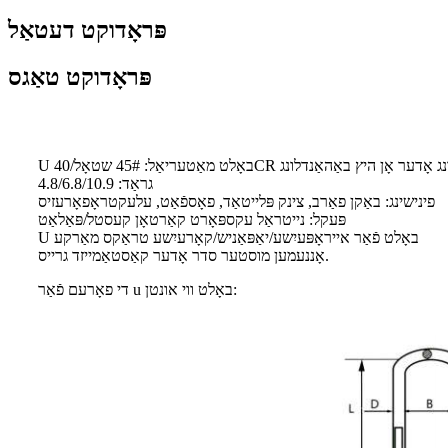
פּראָדוקט דעטאַל
פּראָדוקט טאַגס
ט היץ באַהאַנדלונג אָדער אָן היץ באַהאַנדלונג
גראַד: 4.8/6.8/10.9
פינישינג: באַקן פאַרב, צינק פּלייטאַד, פאָספֿאַט, עלעקטראָפאָרעזיס
פּעקל: נייטראַל עקספּאָרט קאַרטאָן קעסטל/פּאַלאַט
U באָלט פֿאַר אייראָפּעיִשע/יאַפּאַניש/קאָרעיִשע טראַקס מאַרקע
אָננעמען מוסטער סדר אָדער קאַסטאַמייזד גרייס.
די פאָרעם פֿאַר u באָלט ווי אונטן: