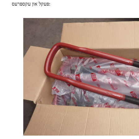
פּעקל און עקספּרעס: