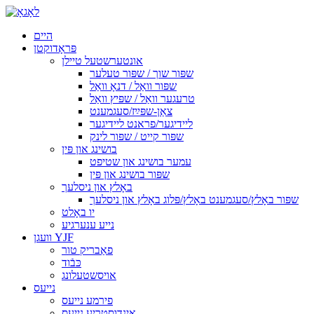
היים
פּראָדוקטן
אונטערשטעל טיילן
שפּור שוך / שפּור טעלער
שפּור וואַל / דנאָ וואַל
טרעגער וואַל / שפּיץ וואַל
צאַן-שפּײַז/סעגמענט
ליידיגער/פראנט ליידיגער
שפּור קייט / שפּור לינק
בושינג און פּין
עמער בושינג און שטיפט
שפּור בושינג און פּין
באָלץ און ניסלעך
שפּור באָלץ/סעגמענט באָלץ/פּלוג באָלץ און ניסלעך
יו באָלט
נייע ענערגיע
וועגן YJF
פאַבריק טור
כּבֿוד
אויסשטעלונג
נייעס
פירמע נייעס
אינדוסטריע נייעס