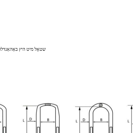
U באָלט מאַטעריאַל: 45# שטאָל/40CR שטאָל מי