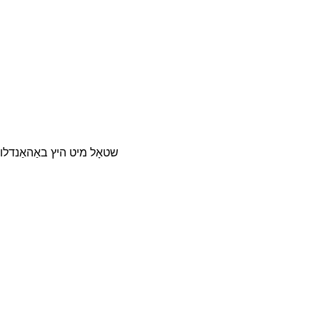
U באָלט מאַטעריאַל: 45# שטאָל/40CR שטאָל מ