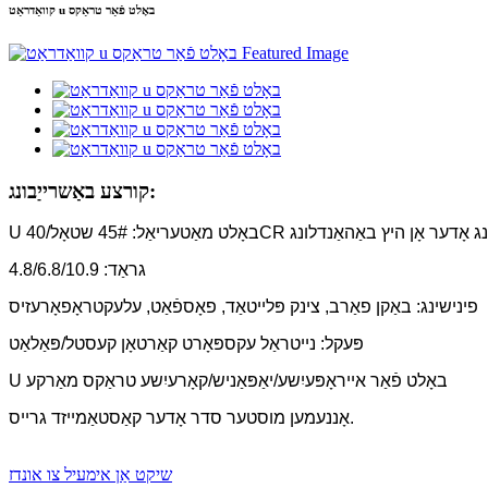
קוואַדראַט u באָלט פֿאַר טראַקס
קורצע באַשרייַבונג:
יט היץ באַהאַנדלונג אָדער אָן היץ באַהאַנדלונג
גראַד: 4.8/6.8/10.9
פינישינג: באַקן פאַרב, צינק פּלייטאַד, פאָספֿאַט, עלעקטראָפאָרעזיס
פּעקל: נייטראַל עקספּאָרט קאַרטאָן קעסטל/פּאַלאַט
U באָלט פֿאַר אייראָפּעיִשע/יאַפּאַניש/קאָרעיִשע טראַקס מאַרקע
אָננעמען מוסטער סדר אָדער קאַסטאַמייזד גרייס.
שיקט אַן אימעיל צו אונדז