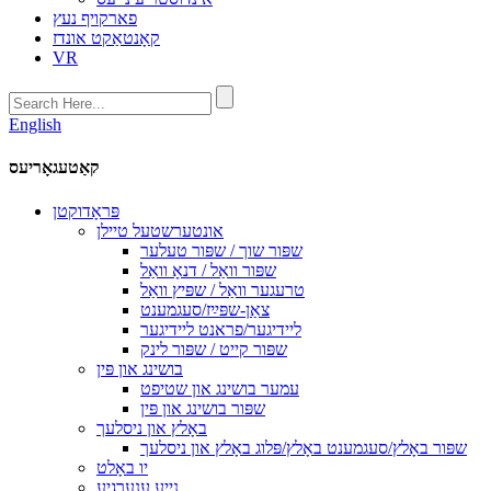
פארקויף נעץ
קאָנטאַקט אונדז
VR
English
קאַטעגאָריעס
פּראָדוקטן
אונטערשטעל טיילן
שפּור שוך / שפּור טעלער
שפּור וואַל / דנאָ וואַל
טרעגער וואַל / שפּיץ וואַל
צאַן-שפּײַז/סעגמענט
ליידיגער/פראנט ליידיגער
שפּור קייט / שפּור לינק
בושינג און פּין
עמער בושינג און שטיפט
שפּור בושינג און פּין
באָלץ און ניסלעך
שפּור באָלץ/סעגמענט באָלץ/פּלוג באָלץ און ניסלעך
יו באָלט
נייע ענערגיע